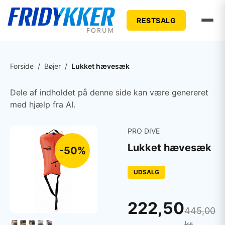
RESTSALG
Forside
/
Bøjer
/
Lukket hævesæk
Dele af indholdet på denne side kan være genereret
med hjælp fra AI.
PRO DIVE
Lukket hævesæk
-50%
UDSALG
222,50
445,00
kr