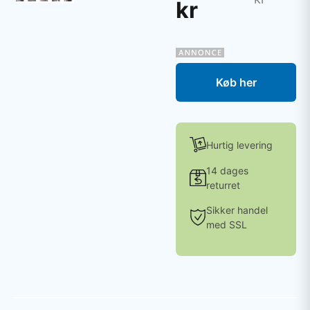
kr
Køb her
Hurtig levering
14 dages
returret
Sikker handel
med SSL