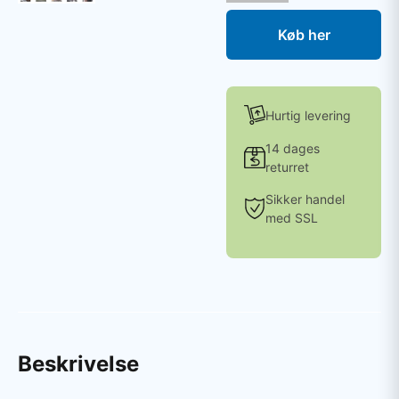
Køb her
Hurtig levering
14 dages
returret
Sikker handel
med SSL
Beskrivelse