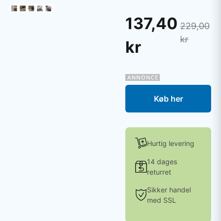
137,40
229,00
kr
kr
Køb her
Hurtig levering
14 dages
returret
Sikker handel
med SSL