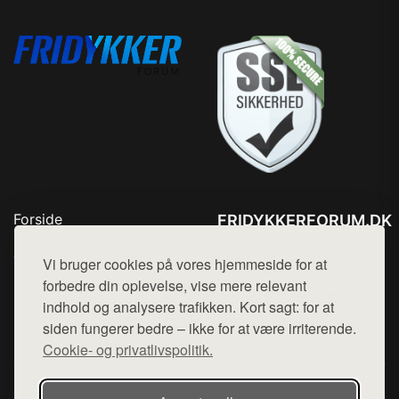
Forside
FRIDYKKERFORUM.DK
Produkter
Tlf. 78768672
Top Rabatter
Vi bruger cookies på vores hjemmeside for at
Mail:
hej@want.dk
Kontakt
forbedre din oplevelse, vise mere relevant
indhold og analysere trafikken. Kort sagt: for at
Cookie- og privatlivspolitik
siden fungerer bedre – ikke for at være irriterende.
Cookie- og privatlivspolitik.