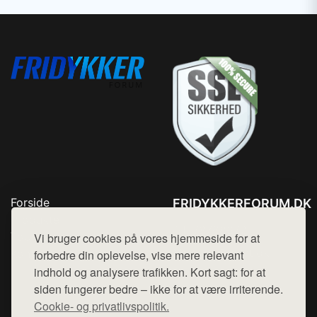
Forside
FRIDYKKERFORUM.DK
Produkter
Tlf. 78768672
Top Rabatter
Vi bruger cookies på vores hjemmeside for at
Mail:
hej@want.dk
Kontakt
forbedre din oplevelse, vise mere relevant
indhold og analysere trafikken. Kort sagt: for at
Cookie- og privatlivspolitik
siden fungerer bedre – ikke for at være irriterende.
Cookie- og privatlivspolitik.