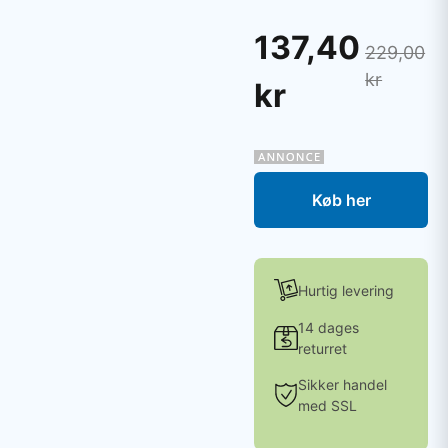
137,40
229,00
kr
kr
Køb her
Hurtig levering
14 dages
returret
Sikker handel
med SSL