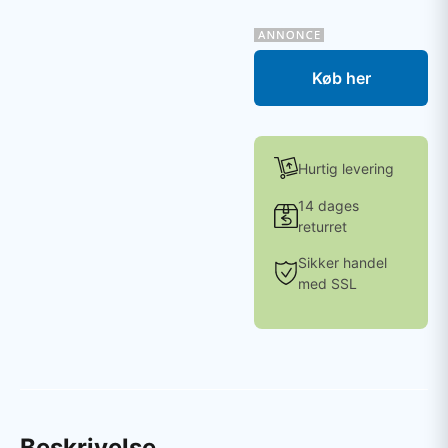
Køb her
Hurtig levering
14 dages
returret
Sikker handel
med SSL
Beskrivelse