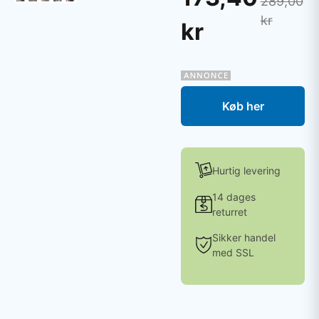
289,00
kr
kr
Køb her
Hurtig levering
14 dages
returret
Sikker handel
med SSL