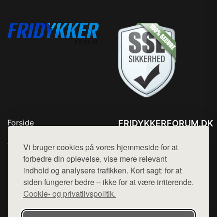
Forside
FRIDYKKERFORUM.DK
Produkter
Tlf. 78768672
Top Rabatter
Vi bruger cookies på vores hjemmeside for at
Mail:
hej@want.dk
Kontakt
forbedre din oplevelse, vise mere relevant
indhold og analysere trafikken. Kort sagt: for at
Cookie- og privatlivspolitik
siden fungerer bedre – ikke for at være irriterende.
Cookie- og privatlivspolitik.