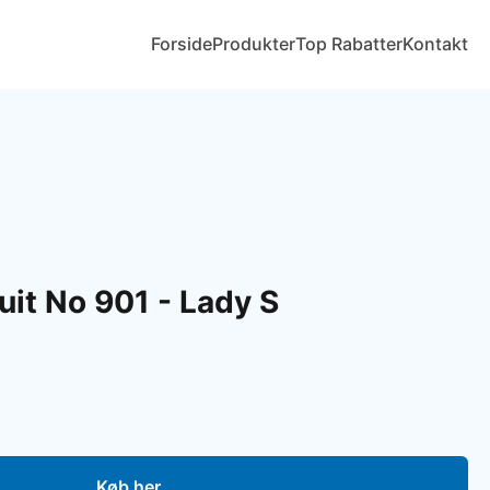
Forside
Produkter
Top Rabatter
Kontakt
uit No 901 - Lady S
Køb her