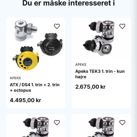
Du er måske interesseret i
APEKS
Apeks TEK3 1. trin - kun
højre
APEKS
ATX / DS4 1. trin + 2. trin
2.675,00 kr
+ octopus
4.495,00 kr