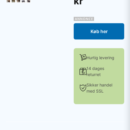
kr
Køb her
Hurtig levering
14 dages
returret
Sikker handel
med SSL