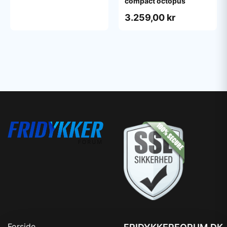
compact octopus
3.259,00 kr
Forside