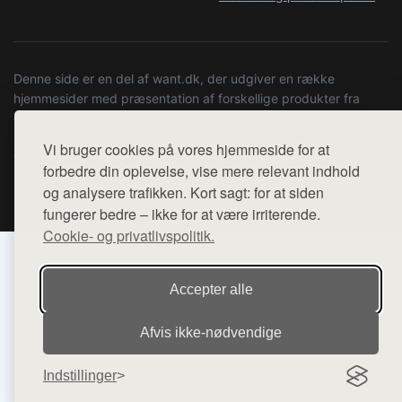
Denne side er en del af want.dk, der udgiver en række
hjemmesider med præsentation af forskellige produkter fra
diverse webshops. Der sælges ikke varer fra denne side - vi
henviser til de shops, som sælger varen. Vi har heller ikke
Vi bruger cookies på vores hjemmeside for at
varerne på lager.
forbedre din oplevelse, vise mere relevant indhold
og analysere trafikken. Kort sagt: for at siden
© 2026 fridykkerforum.dk. Alle rettigheder forbeholdes.
fungerer bedre – ikke for at være irriterende.
Cookie- og privatlivspolitik.
Accepter alle
Afvis ikke‑nødvendige
Indstillinger