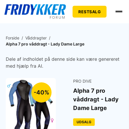
RESTSALG
Forside
/
Våddragter
/
Alpha 7 pro våddragt - Lady Dame Large
Dele af indholdet på denne side kan være genereret
med hjælp fra AI.
PRO DIVE
Alpha 7 pro
-40%
våddragt - Lady
Dame Large
UDSALG