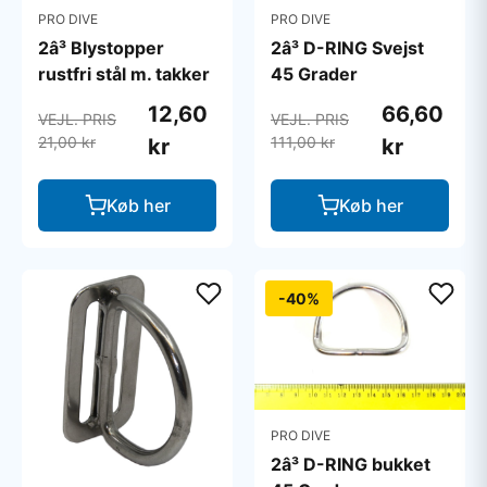
PRO DIVE
PRO DIVE
2â³ Blystopper
2â³ D-RING Svejst
rustfri stål m. takker
45 Grader
12,60
66,60
VEJL. PRIS
VEJL. PRIS
21,00 kr
111,00 kr
kr
kr
Køb her
Køb her
-40%
PRO DIVE
2â³ D-RING bukket