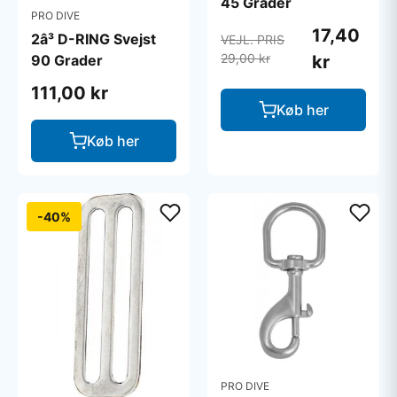
45 Grader
PRO DIVE
17,40
2â³ D-RING Svejst
VEJL. PRIS
29,00 kr
kr
90 Grader
111,00 kr
Køb her
Køb her
-40%
PRO DIVE