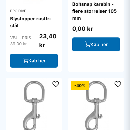
Boltsnap karabin -
flere størrelser 105
PRO DIVE
mm
Blystopper rustfri
stål
0,00 kr
23,40
VEJL. PRIS
39,00 kr
kr
Køb her
Køb her
-40%